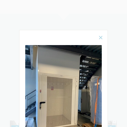
Rencontrez
notre équipe
& DÉCOUVREZ TOUTES LES ÉTAPES
DE L’ÉLABORATION ET DE
L’INSTALLATION DE VOTRE MONTE-
ESCALIER OU ÉLÉVATEUR PMR