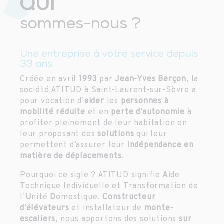
QUI
sommes-nous ?
Une entreprise à votre service depuis
33 ans
Créée en avril
1993
par
Jean-Yves Berçon
, la
société ATITUD à Saint-Laurent-sur-Sèvre a
pour vocation d’
aider
les
personnes à
mobilité réduite
et en
perte d’autonomie
à
profiter pleinement de leur habitation en
leur proposant des
solutions
qui leur
permettent d’assurer leur
indépendance en
matière de déplacements
.
Pourquoi ce sigle ? ATITUD signifie
A
ide
T
echnique
I
ndividuelle et
T
ransformation de
l’
U
nité
D
omestique.
Constructeur
d’élévateurs
et installateur de
monte-
escaliers
, nous apportons des solutions
sur