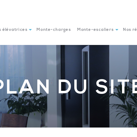
 élévatrices
Monte-charges
Monte-escaliers
Nos ré
PLAN DU SIT