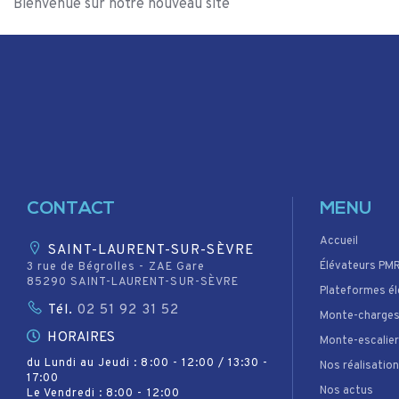
Bienvenue sur notre nouveau site
CONTACT
MENU
Accueil
SAINT-LAURENT-SUR-SÈVRE
Élévateurs PM
3 rue de Bégrolles - ZAE Gare
85290 SAINT-LAURENT-SUR-SÈVRE
Plateformes él
Tél.
02 51 92 31 52
Monte-charge
HORAIRES
Monte-escalie
du Lundi au Jeudi : 8:00 - 12:00 / 13:30 -
Nos réalisatio
17:00
Nos actus
Le Vendredi : 8:00 - 12:00