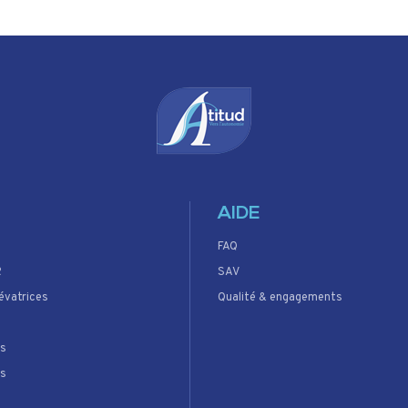
AIDE
FAQ
R
SAV
évatrices
Qualité & engagements
s
rs
ns