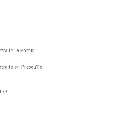
traite” à Pornic
traite en Presqu’île”
d 79