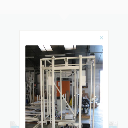
Rencontrez
notre équipe
& DÉCOUVREZ TOUTES LES ÉTAPES
DE L’ÉLABORATION ET DE
L’INSTALLATION DE VOTRE MONTE-
ESCALIER OU ÉLÉVATEUR PMR