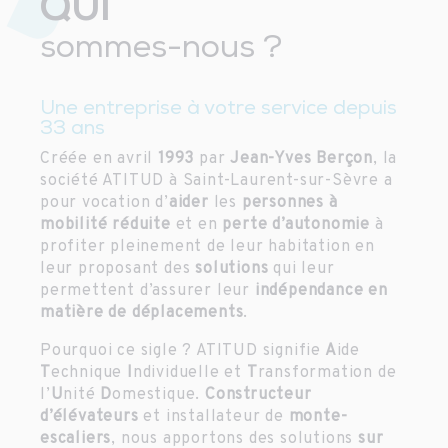
QUI
sommes-nous ?
Une entreprise à votre service depuis
33 ans
Créée en avril
1993
par
Jean-Yves Berçon
, la
société ATITUD à Saint-Laurent-sur-Sèvre a
pour vocation d’
aider
les
personnes à
mobilité réduite
et en
perte d’autonomie
à
profiter pleinement de leur habitation en
leur proposant des
solutions
qui leur
permettent d’assurer leur
indépendance en
matière de déplacements
.
Pourquoi ce sigle ? ATITUD signifie
A
ide
T
echnique
I
ndividuelle et
T
ransformation de
l’
U
nité
D
omestique.
Constructeur
d’élévateurs
et installateur de
monte-
escaliers
, nous apportons des solutions
sur