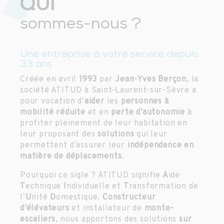
QUI
sommes-nous ?
Une entreprise à votre service depuis
33 ans
Créée en avril
1993
par
Jean-Yves Berçon
, la
société ATITUD à Saint-Laurent-sur-Sèvre a
pour vocation d’
aider
les
personnes à
mobilité réduite
et en
perte d’autonomie
à
profiter pleinement de leur habitation en
leur proposant des
solutions
qui leur
permettent d’assurer leur
indépendance en
matière de déplacements
.
Pourquoi ce sigle ? ATITUD signifie
A
ide
T
echnique
I
ndividuelle et
T
ransformation de
l’
U
nité
D
omestique.
Constructeur
d’élévateurs
et installateur de
monte-
escaliers
, nous apportons des solutions
sur