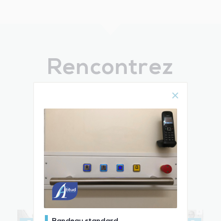
Rencontrez
notre équipe
& DÉCOUVREZ TOUTES LES ÉTAPES
DE L’ÉLABORATION ET DE
L’INSTALLATION DE VOTRE MONTE-
ESCALIER OU ÉLÉVATEUR PMR