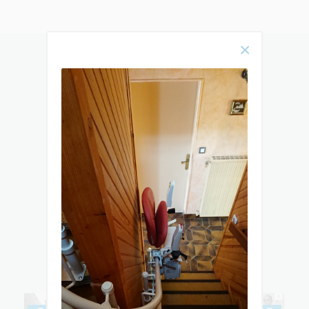
Rencontrez
notre équipe
& DÉCOUVREZ TOUTES LES ÉTAPES
DE L’ÉLABORATION ET DE
L’INSTALLATION DE VOTRE MONTE-
ESCALIER OU ÉLÉVATEUR PMR