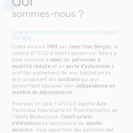
QUI
sommes-nous ?
Une entreprise à votre service depuis
33 ans
Créée en avril
1993
par
Jean-Yves Berçon
, la
société ATITUD à Saint-Laurent-sur-Sèvre a
pour vocation d’
aider
les
personnes à
mobilité réduite
et en
perte d’autonomie
à
profiter pleinement de leur habitation en
leur proposant des
solutions
qui leur
permettent d’assurer leur
indépendance en
matière de déplacements
.
Pourquoi ce sigle ? ATITUD signifie
A
ide
T
echnique
I
ndividuelle et
T
ransformation de
l’
U
nité
D
omestique.
Constructeur
d’élévateurs
et installateur de
monte-
escaliers
, nous apportons des solutions
sur