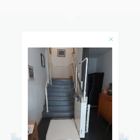
Rencontrez
notre équipe
& DÉCOUVREZ TOUTES LES ÉTAPES
DE L’ÉLABORATION ET DE
L’INSTALLATION DE VOTRE MONTE-
ESCALIER OU ÉLÉVATEUR PMR