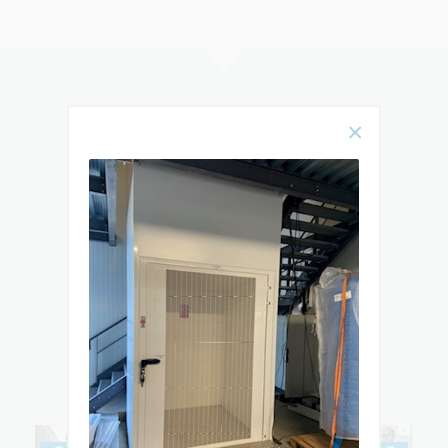
Rencontrez
notre équipe
& DÉCOUVREZ TOUTES LES ÉTAPES
DE L’ÉLABORATION ET DE
L’INSTALLATION DE VOTRE MONTE-
ESCALIER OU ÉLÉVATEUR PMR