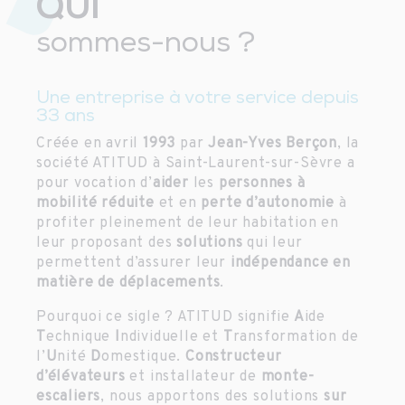
QUI
sommes-nous ?
Une entreprise à votre service depuis
33 ans
Créée en avril
1993
par
Jean-Yves Berçon
, la
société ATITUD à Saint-Laurent-sur-Sèvre a
pour vocation d’
aider
les
personnes à
mobilité réduite
et en
perte d’autonomie
à
profiter pleinement de leur habitation en
leur proposant des
solutions
qui leur
permettent d’assurer leur
indépendance en
matière de déplacements
.
Pourquoi ce sigle ? ATITUD signifie
A
ide
T
echnique
I
ndividuelle et
T
ransformation de
l’
U
nité
D
omestique.
Constructeur
d’élévateurs
et installateur de
monte-
escaliers
, nous apportons des solutions
sur