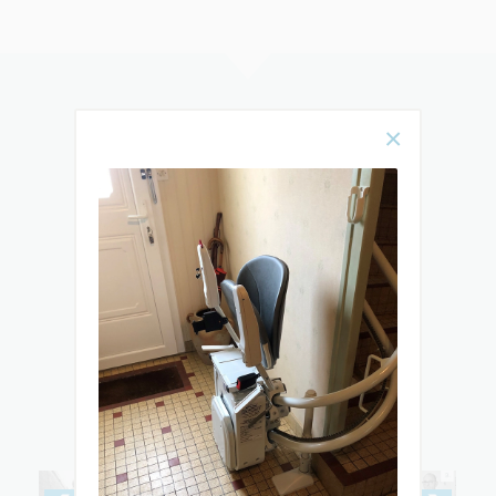
Rencontrez
notre équipe
& DÉCOUVREZ TOUTES LES ÉTAPES
DE L’ÉLABORATION ET DE
L’INSTALLATION DE VOTRE MONTE-
ESCALIER OU ÉLÉVATEUR PMR