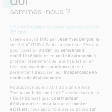
QUI
sommes-nous ?
Une entreprise à votre service depuis
33 ans
Créée en avril
1993
par
Jean-Yves Berçon
, la
société ATITUD à Saint-Laurent-sur-Sèvre a
pour vocation d’
aider
les
personnes à
mobilité réduite
et en
perte d’autonomie
à
profiter pleinement de leur habitation en
leur proposant des
solutions
qui leur
permettent d’assurer leur
indépendance en
matière de déplacements
.
Pourquoi ce sigle ? ATITUD signifie
A
ide
T
echnique
I
ndividuelle et
T
ransformation de
l’
U
nité
D
omestique.
Constructeur
d’élévateurs
et installateur de
monte-
escaliers
, nous apportons des solutions
sur