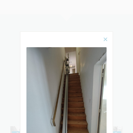
Rencontrez
notre équipe
& DÉCOUVREZ TOUTES LES ÉTAPES
DE L’ÉLABORATION ET DE
L’INSTALLATION DE VOTRE MONTE-
ESCALIER OU ÉLÉVATEUR PMR