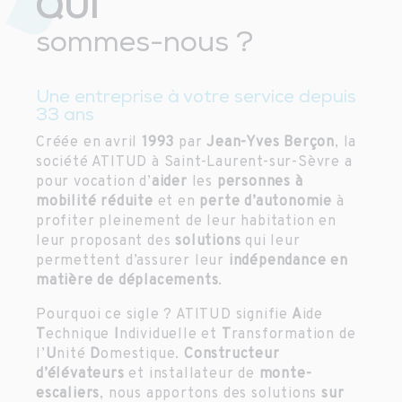
QUI
sommes-nous ?
Une entreprise à votre service depuis
33 ans
Créée en avril
1993
par
Jean-Yves Berçon
, la
société ATITUD à Saint-Laurent-sur-Sèvre a
pour vocation d’
aider
les
personnes à
mobilité réduite
et en
perte d’autonomie
à
profiter pleinement de leur habitation en
leur proposant des
solutions
qui leur
permettent d’assurer leur
indépendance en
matière de déplacements
.
Pourquoi ce sigle ? ATITUD signifie
A
ide
T
echnique
I
ndividuelle et
T
ransformation de
l’
U
nité
D
omestique.
Constructeur
d’élévateurs
et installateur de
monte-
escaliers
, nous apportons des solutions
sur